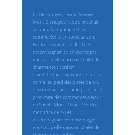
Chalet situé en région Savoie
Mont-Blanc pour votre prochain
séjour à la montagne hiver
comme été et en toute saison.
Béatrice, monitrice de ski et
accompagnatrice en montagne
vous accueille dans un chalet de
charme tout confort,
d’architecture savoyarde, situé au
calme, au pied des pistes de ski,
desservi par une route privée et à
proximité des commerces.Séjour
en Savoie Mont-Blanc. Béatrice,
monitrice de ski et
accompagnatrice en montagne
vous accueille dans un chalet de
charme tout confort