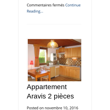
sur
Commentaires fermés
Continue
Appartement
Reading...
Charvin
2
pièces
Appartement
Aravis 2 pièces
Posted on novembre 10, 2016