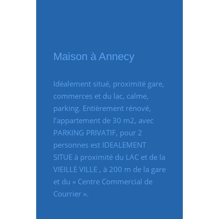
Maison à Annecy
Idéalement situé, proximité gare,
commerces et du lac, calme,
parking. Entièrement rénové,
l’appartement de 30 m2, avec
PARKING PRIVATIF, pour 2
personnes est IDEALEMENT
SITUE à proximité du LAC et de la
VIEILLE VILLE , à 200 m de la gare
et du « Centre Commercial de
Courrier ».