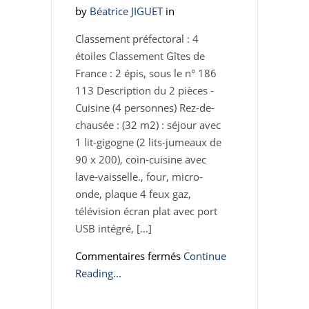
by
Béatrice JIGUET
in
Classement préfectoral : 4
étoiles Classement Gîtes de
France : 2 épis, sous le n° 186
113 Description du 2 pièces -
Cuisine (4 personnes) Rez-de-
chausée : (32 m2) : séjour avec
1 lit-gigogne (2 lits-jumeaux de
90 x 200), coin-cuisine avec
lave-vaisselle., four, micro-
onde, plaque 4 feux gaz,
télévision écran plat avec port
USB intégré, […]
sur
Commentaires fermés
Continue
Appartement
Reading...
Aravis
2