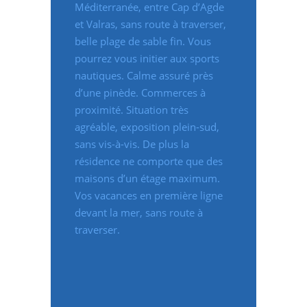
Méditerranée, entre Cap d’Agde
et Valras, sans route à traverser,
belle plage de sable fin. Vous
pourrez vous initier aux sports
nautiques. Calme assuré près
d’une pinède. Commerces à
proximité. Situation très
agréable, exposition plein-sud,
sans vis-à-vis. De plus la
résidence ne comporte que des
maisons d’un étage maximum.
Vos vacances en première ligne
devant la mer, sans route à
traverser.