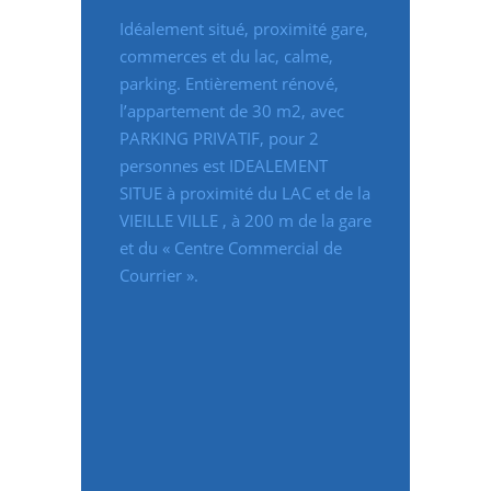
Idéalement situé, proximité gare,
commerces et du lac, calme,
parking. Entièrement rénové,
l’appartement de 30 m2, avec
PARKING PRIVATIF, pour 2
personnes est IDEALEMENT
SITUE à proximité du LAC et de la
VIEILLE VILLE , à 200 m de la gare
et du « Centre Commercial de
Courrier ».