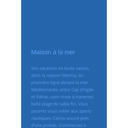
Maison à la mer
Vos vacances en toute saison,
dans la maison Marina, en
première ligne devant la mer
Méditerranée, entre Cap d’Agde
et Valras, sans route à traverser,
belle plage de sable fin. Vous
pourrez vous initier aux sports
nautiques. Calme assuré près
d’une pinède. Commerces à