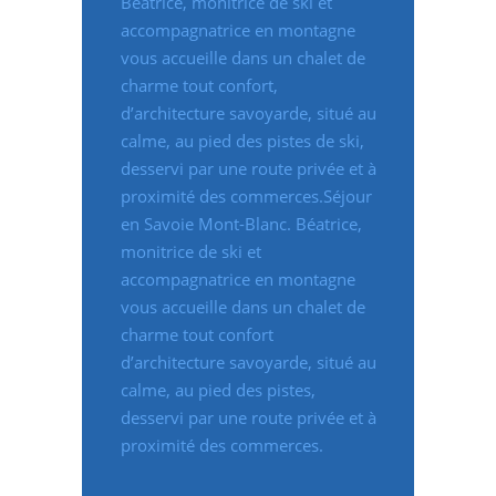
Béatrice, monitrice de ski et
accompagnatrice en montagne
vous accueille dans un chalet de
charme tout confort,
d’architecture savoyarde, situé au
calme, au pied des pistes de ski,
desservi par une route privée et à
proximité des commerces.Séjour
en Savoie Mont-Blanc. Béatrice,
monitrice de ski et
accompagnatrice en montagne
vous accueille dans un chalet de
charme tout confort
d’architecture savoyarde, situé au
calme, au pied des pistes,
desservi par une route privée et à
proximité des commerces.