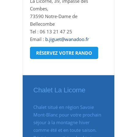
La Licorne, 39, impasse des
Combes,
73590 Notre-Dame de
Bellecombe
Tel : 06 13 21 47 25
Email :
b.jiguet@wanadoo.fr
RÉSERVEZ VOTRE RANDO
Chalet La Licorne
Chalet situé en région Savoie
Mont-Blanc pour votre prochain
séjour à la montagne hiver
comme été et en toute saison.