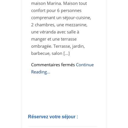
maison Marina. Maison tout
confort pour 6 personnes
comprenant un séjour-cuisine,
2 chambres, une mezzanine,
une véranda avec salle à
manger et une terrasse
ombragée. Terrasse, jardin,
barbecue, salon […]
sur
Commentaires fermés
Continue
La
Reading...
maison
à
la
mer
Réservez votre séjour :