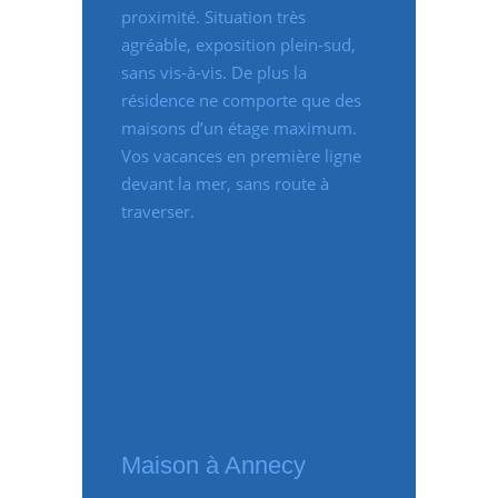
proximité. Situation très
agréable, exposition plein-sud,
sans vis-à-vis. De plus la
résidence ne comporte que des
maisons d’un étage maximum.
Vos vacances en première ligne
devant la mer, sans route à
traverser.
Maison à Annecy