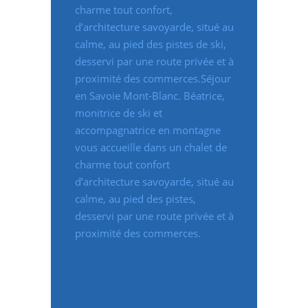
charme tout confort,
d’architecture savoyarde, situé au
calme, au pied des pistes de ski,
desservi par une route privée et à
proximité des commerces.Séjour
en Savoie Mont-Blanc. Béatrice,
monitrice de ski et
accompagnatrice en montagne
vous accueille dans un chalet de
charme tout confort
d’architecture savoyarde, situé au
calme, au pied des pistes,
desservi par une route privée et à
proximité des commerces.