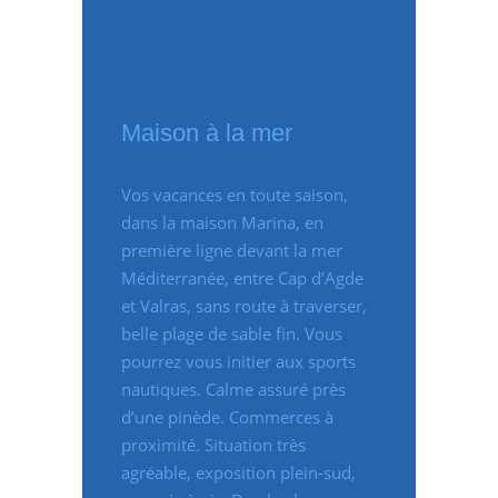
Maison à la mer
Vos vacances en toute saison,
dans la maison Marina, en
première ligne devant la mer
Méditerranée, entre Cap d’Agde
et Valras, sans route à traverser,
belle plage de sable fin. Vous
pourrez vous initier aux sports
nautiques. Calme assuré près
d’une pinède. Commerces à
proximité. Situation très
agréable, exposition plein-sud,