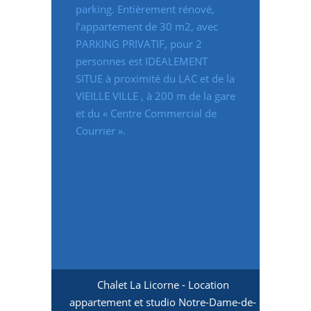
parking. Entièrement rénové,
l’appartement de 30 m2, avec
PARKING PRIVATIF, pour 2
personnes est IDEALEMENT
SITUE à proximité du LAC et de la
VIEILLE VILLE , à 200 m de la gare
et du « Centre Commercial de
Courrier ».
Chalet La Licorne - Location
appartement et studio Notre-Dame-de-