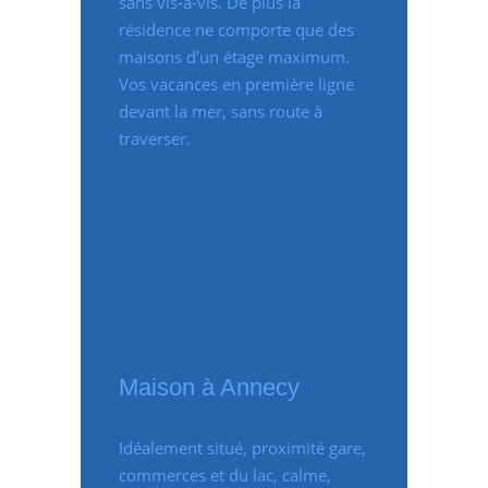
sans vis-à-vis. De plus la
résidence ne comporte que des
maisons d’un étage maximum.
Vos vacances en première ligne
devant la mer, sans route à
traverser.
Maison à Annecy
Idéalement situé, proximité gare,
commerces et du lac, calme,