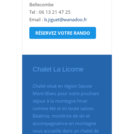
Bellecombe
Tel : 06 13 21 47 25
Email :
b.jiguet@wanadoo.fr
RÉSERVEZ VOTRE RANDO
Chalet La Licorne
Chalet situé en région Savoie
Mont-Blanc pour votre prochain
séjour à la montagne hiver
comme été et en toute saison.
Béatrice, monitrice de ski et
accompagnatrice en montagne
vous accueille dans un chalet de