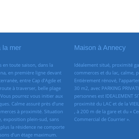
 la mer
Maison à Annecy
 en toute saison, dans la
Idéalement situé, proximité ga
na, en première ligne devant
commerces et du lac, calme, p
erranée, entre Cap d’Agde et
Entièrement rénové, l’appart
route à traverser, belle plage
30 m2, avec PARKING PRIVATI
. Vous pourrez vous initier aux
personnes est IDEALEMENT SI
ques. Calme assuré près d’une
proximité du LAC et de la VIEI
merces à proximité. Situation
, à 200 m de la gare et du « Ce
e, exposition plein-sud, sans
Commercial de Courrier ».
e plus la résidence ne comporte
sons d’un étage maximum.