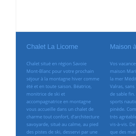
Chalet La Licorne
Maison à
Chalet situé en région Savoie
Vos vacances
Mont-Blanc pour votre prochain
maison Mari
séjour à la montagne hiver comme
la mer Médit
été et en toute saison. Béatrice,
Valras, sans 
monitrice de ski et
de sable fin
accompagnatrice en montagne
sports nauti
vous accueille dans un chalet de
pinède. Com
charme tout confort, d’architecture
très agréabl
savoyarde, situé au calme, au pied
vis-à-vis. D
des pistes de ski, desservi par une
que des mai