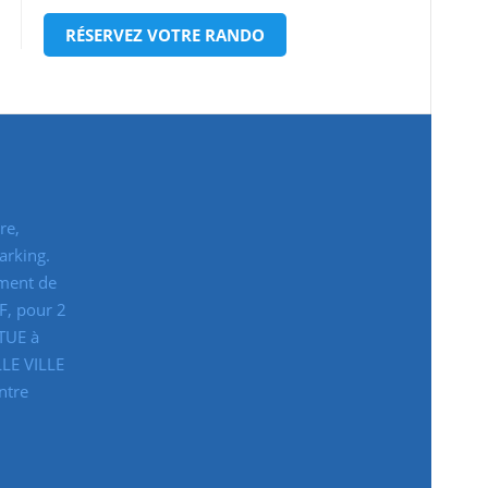
RÉSERVEZ VOTRE RANDO
re,
arking.
ement de
F, pour 2
TUE à
LLE VILLE
ntre