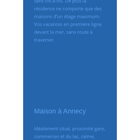
sans vis-à-vis. De plus la
résidence ne comporte que des
maisons d’un étage maximum.
Vos vacances en première ligne
devant la mer, sans route à
traverser.
Maison à Annecy
Idéalement situé, proximité gare,
commerces et du lac, calme,