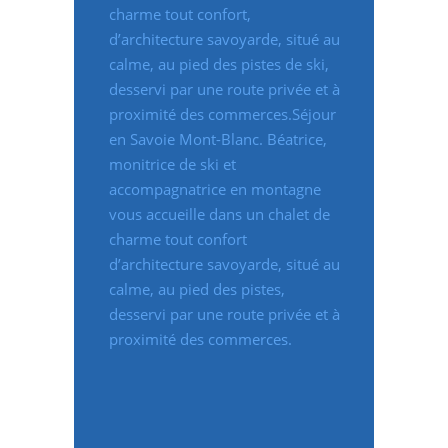
charme tout confort,
d’architecture savoyarde, situé au
calme, au pied des pistes de ski,
desservi par une route privée et à
proximité des commerces.Séjour
en Savoie Mont-Blanc. Béatrice,
monitrice de ski et
accompagnatrice en montagne
vous accueille dans un chalet de
charme tout confort
d’architecture savoyarde, situé au
calme, au pied des pistes,
desservi par une route privée et à
proximité des commerces.