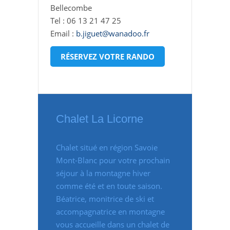
Bellecombe
Tel : 06 13 21 47 25
Email :
b.jiguet@wanadoo.fr
RÉSERVEZ VOTRE RANDO
Chalet La Licorne
Chalet situé en région Savoie
Mont-Blanc pour votre prochain
séjour à la montagne hiver
comme été et en toute saison.
Béatrice, monitrice de ski et
accompagnatrice en montagne
vous accueille dans un chalet de