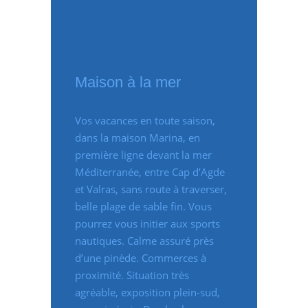
Maison à la mer
Vos vacances en toute saison,
dans la maison Marina, en
première ligne devant la mer
Méditerranée, entre Cap d’Agde
et Valras, sans route à traverser,
belle plage de sable fin. Vous
pourrez vous initier aux sports
nautiques. Calme assuré près
d’une pinède. Commerces à
proximité. Situation très
agréable, exposition plein-sud,