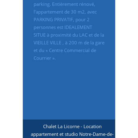
parking. Entièrement rénové,
l’appartement de 30 m2, avec
PARKING PRIVATIF, pour 2
personnes est IDEALEMENT
SITUE à proximité du LAC et de la
VIEILLE VILLE , à 200 m de la gare
et du « Centre Commercial de
Courrier ».
Chalet La Licorne - Location
appartement et studio Notre-Dame-de-